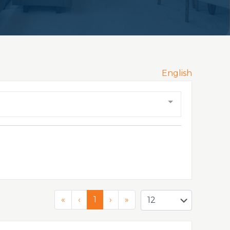
English
«
‹
1
›
»