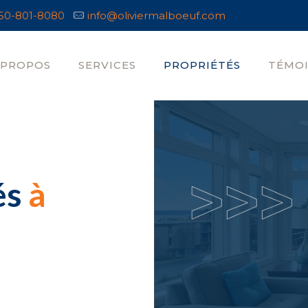
50-801-8080
info@oliviermalboeuf.com
 PROPOS
SERVICES
PROPRIÉTÉS
TÉMO
és
à